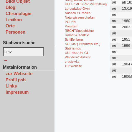
Bild/ Objekt
ort
ab 18
KULT-/ MUS-Päd./Vermittlung
Blog
ort
13./19
Lg-Ludwigs-Gym.
Chronologie
Nassau /-Oranien
ort
Naturwissenschaften
Lexikon
ort
1980
POLEN
Orte
Preußen
ort
2003
RECHTSgeschichte
Personen
ort
Römer & Kontext
ort
1951
Schiffenberg
Stichwortsuche
SOLMS (-Braunfels-etc.)
ort
1996
Stalinismus
ort
UNI-hist /Uni-GI
Wandern/ Verkehr
ort
z-psb-vita
ort
1904 
zur Website
Metainformation
ort
zur Webseite
ort
1906/
Profil psb
Links
Impressum