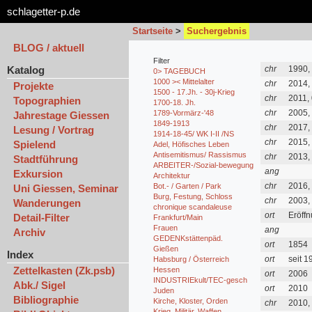
schlagetter-p.de
Startseite
>
Suchergebnis
BLOG / aktuell
Filter
Katalog
chr
1990, 
0> TAGEBUCH
1000 >< Mittelalter
chr
2014, 
Projekte
1500 - 17.Jh. - 30j-Krieg
chr
2011, 
Topographien
1700-18. Jh.
chr
2005, 
1789-Vormärz-'48
Jahrestage Giessen
Juli
1849-1913
chr
2017, 
Lesung / Vortrag
1914-18-45/ WK I-II /NS
chr
2015, 
Spielend
Adel, Höfisches Leben
25.07
Antisemitismus/ Rassismus
chr
2013, 
Stadtführung
ARBEITER-/Sozial-bewegung
ang
Exkursion
Architektur
chr
2016, 
Bot.- / Garten / Park
Uni Giessen, Seminar
Burg, Festung, Schloss
chr
2003, 
Wanderungen
chronique scandaleuse
ort
Eröff
Detail-Filter
Frankfurt/Main
/ 2012
Frauen
ang
Archiv
Besu
GEDENKstättenpäd.
ort
1854
Gießen
Index
ort
seit 1
Habsburg / Österreich
Kuns
Zettelkasten (Zk.psb)
Hessen
ort
2006
INDUSTRIEkult/TEC-gesch
Abk./ Sigel
ort
2010
Juden
Bibliographie
Kirche, Kloster, Orden
chr
2010,
Krieg, Militär, Waffen