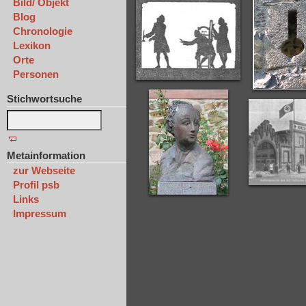
Bild/ Objekt
Blog
Chronologie
Lexikon
Orte
Personen
Stichwortsuche
Metainformation
zur Webseite
Profil psb
Links
Impressum