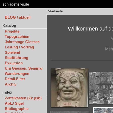
schlagetter-p.de
Startseite
BLOG / aktuell
Katalog
Willkommen auf de
Projekte
Topographien
M
Jahrestage Giessen
Lesung / Vortrag
Meh
Spielend
Stadtführung
Exkursion
Uni Giessen, Seminar
Wanderungen
Detail-Filter
Archiv
Index
Zettelkasten (Zk.psb)
Abk./ Sigel
Bibliographie